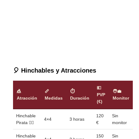
🎈 Hinchables y Atracciones
💶
🎪
📏
⏱
🧑‍💼
PVP
Atracción
Medidas
Duración
Monitor
(€)
Hinchable
120
Sin
4×4
3 horas
Pirata 🏴‍☠️
€
monitor
Hinchable
150
Sin