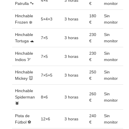
4×4
3 horas
Patrulla 🐾
€
monitor
Hinchable
180
Sin
5×4×3
3 horas
Frozen ❄️
€
monitor
Hinchable
230
Sin
7×5
3 horas
Tortuga 🐢
€
monitor
Hinchable
230
Sin
7×5
3 horas
Indios 🏹
€
monitor
Hinchable
250
Sin
7×5×5
3 horas
Mickey 🐭
€
monitor
Hinchable
260
Sin
Spiderman
8×6
3 horas
€
monitor
🕷️
Pista de
240
Sin
12×6
3 horas
Fútbol ⚽
€
monitor