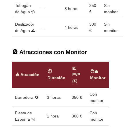
Tobogán
350
Sin
—
3 horas
de Agua 💦
€
monitor
Deslizador
300
Sin
—
4 horas
de Agua 🌊
€
monitor
🎡 Atracciones con Monitor
💶
⏱
🧑‍💼
🎪 Atracción
PVP
Duración
Monitor
(€)
Con
Barredora 🔄
3 horas
350 €
monitor
Fiesta de
Con
1 hora
300 €
Espuma 🫧
monitor