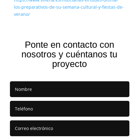
los-preparativos-de-su-semana-cultural-y-fiestas-de-
verano/
Ponte en contacto con
nosotros y cuéntanos tu
proyecto